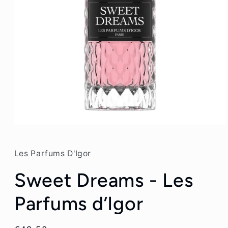
Ouvrir
le
média
1
Les Parfums D'Igor
dans
une
Sweet Dreams - Les
fenêtre
modale
Parfums d’Igor