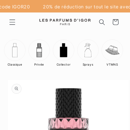
et
passer
 code IGOR20
20% de réduction sur tout le site ave
au
contenu
Panier
Classique
Privée
Collector
Sprays
VTMNS
Passer aux
informations
produits